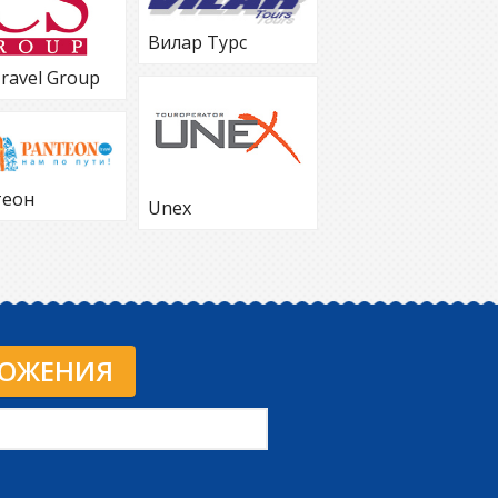
Вилар Турс
Travel Group
теон
Unex
ЛОЖЕНИЯ