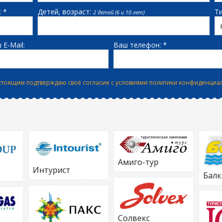
 *
Детей, возраст:
Ти
2 детей (6 и 10 лет)
 E-Mail:
Ваш телефон: *
стоящим подтверждаю своё согласие с условиями политики конфиденциа
Амиго-тур
Интурист
Балк
Солвекс