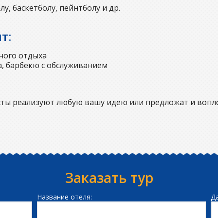
у, баскетболу, пейнтболу и др.
ит:
ного отдыха
а, барбекю с обслуживанием
сты реализуют любую вашу идею или предложат и вопл
Заказать тур
Название отеля:
Да