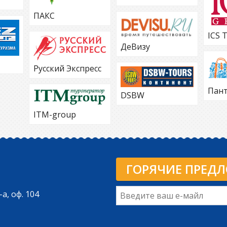
ПАКС
ICS 
ДеВизу
Русский Экспресс
Пан
DSBW
ITM-group
ГОРЯЧИЕ ПРЕД
-а, оф. 104