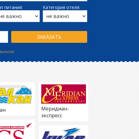
п питания:
Категория отеля:
льности
Меридиан-
ан
экспресс