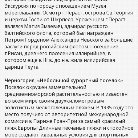
Экскурсия по городу с посещением Музея
мореплавания. Осмотр г.Пераст, острова Св.Георгия
и церкви Госпи от Шкрпела. Уроженцем г.Пераст
являлся Матия Змаевич, адмирал русского
балтийского флота, который был награжден
Петром I орденом Александра Невского за большие
заслуги перед российским флотом. Посещение
г.Рисан, древнего поселения иллирийцев, в
котором еще в III в. до н.э. жила иллирийская
царица Теута.
Черногория, «Небольшой курортный поселок»
Поселок окружен замечательной
средиземноморской растительностью и известен
во всем мире своим двухкилометровым
золотистым мелкогалечным пляжем. В 1935 году это
место получило от авторитетной международной
комиссии в Париже Гран-При за самый красивый
пляж Европы! Длинные песчаные пляжи и спокойное
море создают идеальные условия для спортивных