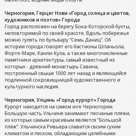
Черногория, Герцег Нови «Город солнца и цветов,
художников и поэтов» Города
Город расположен на берегу Бока-Которской бухты,
неповторимой по своей красоте. Вдоль побережья
можно гулять по бульвару "Семь Даниц". Об
истории города говорят его бастионы Шпаньола,
Форте-Маре, Канли-Кула, а также многочисленные
памятники архитектуры, самый известный из
которых - древний монастырь Савина,
построенный свыше 1000 лет назад и являющийся
подлинной сокровищницей художественного и
культурного наследия.
Черногория, Улцинь «Город-курорт» Города
Курорт находится на самом юге Черногории.
Большую часть Ульчиня занимают песчаные пляжи,
из которых самым красивым является "Большой
пляж". Ульчинска Ривьера славится своим сухим
климатом и песком, обладающим целебными