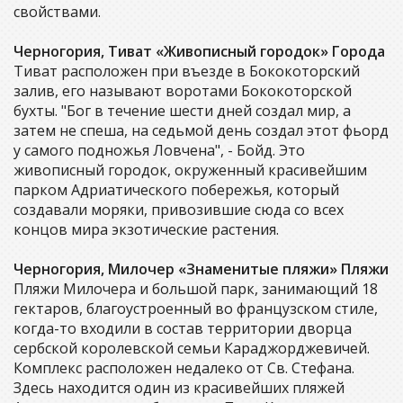
свойствами.
Черногория, Тиват «Живописный городок» Города
Тиват расположен при въезде в Бококоторский
залив, его называют воротами Бококоторской
бухты. "Бог в течение шести дней создал мир, а
затем не спеша, на седьмой день создал этот фьорд
у самого подножья Ловчена", - Бойд. Это
живописный городок, окруженный красивейшим
парком Адриатического побережья, который
создавали моряки, привозившие сюда со всех
концов мира экзотические растения.
Черногория, Милочер «Знаменитые пляжи» Пляжи
Пляжи Милочера и большой парк, занимающий 18
гектаров, благоустроенный во французском стиле,
когда-то входили в состав территории дворца
сербской королевской семьи Караджорджевичей.
Комплекс расположен недалеко от Св. Стефана.
Здесь находится один из красивейших пляжей