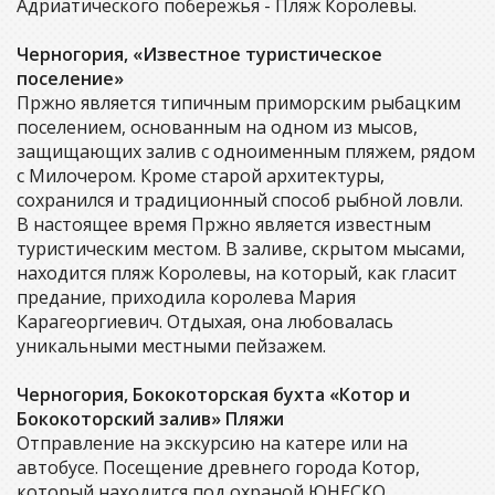
Адриатического побережья - Пляж Королевы.
Черногория, «Известное туристическое
поселение»
Пржно является типичным приморским рыбацким
поселением, основанным на одном из мысов,
защищающих залив с одноименным пляжем, рядом
с Милочером. Кроме старой архитектуры,
сохранился и традиционный способ рыбной ловли.
В настоящее время Пржно является известным
туристическим местом. В заливе, скрытом мысами,
находится пляж Королевы, на который, как гласит
предание, приходила королева Мария
Карагеоргиевич. Отдыхая, она любовалась
уникальными местными пейзажем.
Черногория, Бококоторская бухта «Котор и
Бококоторский залив» Пляжи
Отправление на экскурсию на катере или на
автобусе. Посещение древнего города Котор,
который находится под охраной ЮНЕСКО.