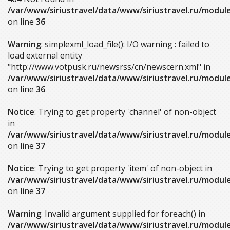
/var/www/siriustravel/data/www/siriustravel.ru/modu
on line
36
Warning
: simplexml_load_file(): I/O warning : failed to
load external entity
"http://www.votpusk.ru/newsrss/cn/newscern.xml" in
/var/www/siriustravel/data/www/siriustravel.ru/modu
on line
36
Notice
: Trying to get property 'channel' of non-object
in
/var/www/siriustravel/data/www/siriustravel.ru/modu
on line
37
Notice
: Trying to get property 'item' of non-object in
/var/www/siriustravel/data/www/siriustravel.ru/modu
on line
37
Warning
: Invalid argument supplied for foreach() in
/var/www/siriustravel/data/www/siriustravel.ru/modu