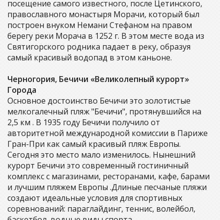
посещение самого известного, после Цетинского,
православного монастыря Морачи, который был
построен внуком Немани Стефаном на правом
берегу реки Морача в 1252 г. В этом месте вода из
Святигорского родника падает в реку, образуя
самый красивый водопад в этом каньоне.
Черногория, Бечичи «Великолепный курорт»
Города
Основное достоинство Бечичи это золотистые
мелкогалечный пляж "Бечичи", протянувшийся на
2,5 км . В 1935 году Бечичи получило от
авторитетной международной комиссии в Париже
Гран-При как самый красивый пляж Европы.
Сегодня это место мало изменилось. Нынешний
курорт Бечичи это современный гостиничный
комплекс с магазинами, ресторанами, кафе, барами
и лучшим пляжем Европы .Длиные песчаные пляжи
создают идеальные условия для спортивных
соревнований: параглайдинг, теннис, волейбол,
баскетбол, водные виды спорта.