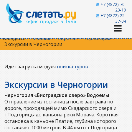
+7 (4872) 70-
23-19
+7 (4872) 25-
37-04
Вы здесь:
Главная
Европа
Черногория
Экскурсии в Черногории
Идет загрузка модуля
поиска туров
…
Экскурсии в Черногории
Черногория «Биоградское озеро» Водоемы
Отправление из гостиницы после завтрака по
дороге, проходящей мимо Скадарского озера и
г.Подгорицы до каньона реки Морача. Короткая
остановка в каньоне Платие, глубина которого
составляет 1000 метров. В 44 км от г.Подгорица